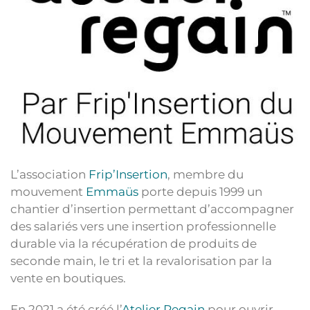
L’association
Frip’Insertion
, membre du
mouvement
Emmaüs
porte depuis 1999 un
chantier d’insertion permettant d’accompagner
des salariés vers une insertion professionnelle
durable via la récupération de produits de
seconde main, le tri et la revalorisation par la
vente en boutiques.
En 2021 a été créé l’
Atelier Regain
pour ouvrir