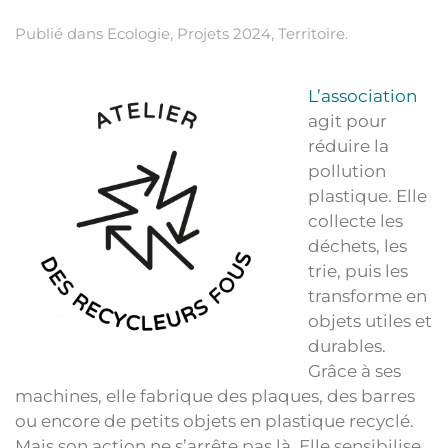
Publié dans
Ecologie
,
Projets 2024
,
Territoire
.
L’association
agit pour
réduire la
pollution
plastique. Elle
collecte les
déchets, les
trie, puis les
transforme en
objets utiles et
durables.
Grâce à ses
machines, elle fabrique des plaques, des barres
ou encore de petits objets en plastique recyclé.
Mais son action ne s’arrête pas là. Elle sensibilise