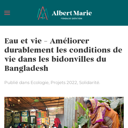
Passer au contenu principal
Eau et vie – Améliorer
durablement les conditions de
vie dans les bidonvilles du
Bangladesh
Publié dans
Ecologie
,
Projets 2022
,
Solidarité
.