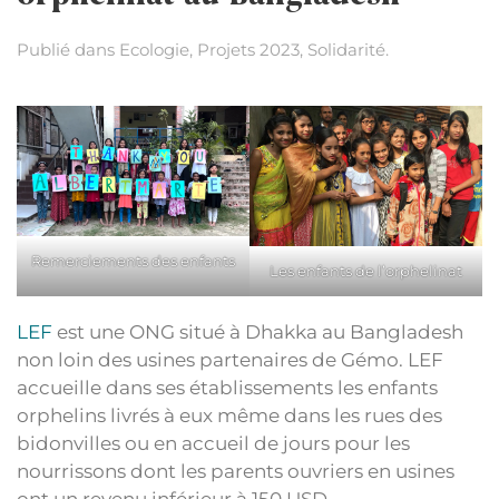
Publié dans
Ecologie
,
Projets 2023
,
Solidarité
.
Remerciements des enfants
Les enfants de l’orphelinat
LEF
est une ONG situé à Dhakka au Bangladesh
non loin des usines partenaires de Gémo. LEF
accueille dans ses établissements les enfants
orphelins livrés à eux même dans les rues des
bidonvilles ou en accueil de jours pour les
nourrissons dont les parents ouvriers en usines
ont un revenu inférieur à 150 USD . .