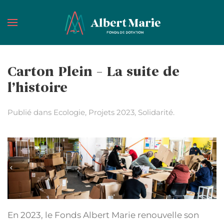
Passer au contenu principal
Carton Plein – La suite de
l’histoire
Publié dans
Ecologie
,
Projets 2023
,
Solidarité
.
En 2023, le Fonds Albert Marie renouvelle son