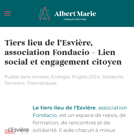
Passer au contenu principal
Tiers lieu de l’Esvière,
association Fondacio – Lien
social et engagement citoyen
Publié dans
Années
,
Ecologie
,
Projets 2024
,
Solidarité
,
Territoire
,
Thématiques
.
Le tiers-lieu de l’Esvière
,
association
Fondacio
, est un espace de repos, de
formation, de rencontres et de
solidarité. Il aide chacun à mieux