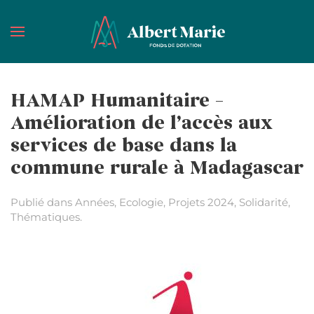
Passer au contenu principal
HAMAP Humanitaire –
Amélioration de l’accès aux
services de base dans la
commune rurale à Madagascar
Publié dans
Années
,
Ecologie
,
Projets 2024
,
Solidarité
,
Thématiques
.