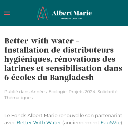
Passer au contenu principal
Better with water –
Installation de distributeurs
hygiéniques, rénovations des
latrines et sensibilisation dans
6 écoles du Bangladesh
Publié dans
Années
,
Ecologie
,
Projets 2024
,
Solidarité
,
Thématiques
.
Le Fonds Albert Marie renouvelle son partenariat
avec
Better With Water
(anciennement
Eau&Vie
).