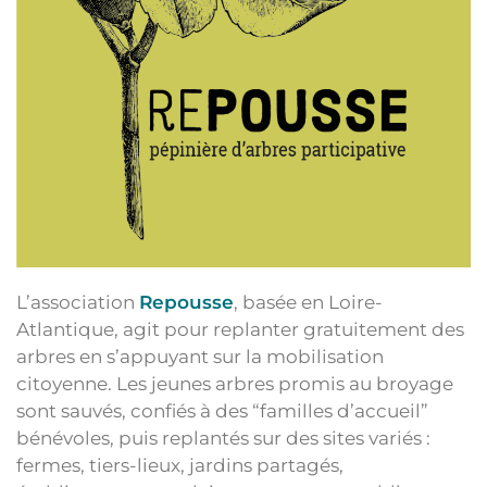
L’association
Repousse
, basée en Loire-
Atlantique, agit pour replanter gratuitement des
arbres en s’appuyant sur la mobilisation
citoyenne. Les jeunes arbres promis au broyage
sont sauvés, confiés à des “familles d’accueil”
bénévoles, puis replantés sur des sites variés :
fermes, tiers-lieux, jardins partagés,