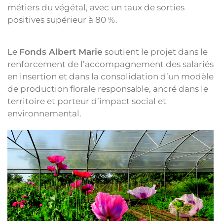
métiers du végétal, avec un taux de sorties
positives supérieur à 80 %.
Le
Fonds Albert Marie
soutient le projet dans le
renforcement de l’accompagnement des salariés
en insertion et dans la consolidation d’un modèle
de production florale responsable, ancré dans le
territoire et porteur d’impact social et
environnemental.