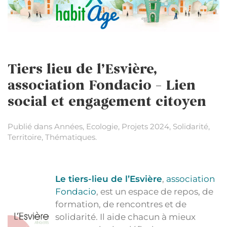
Tiers lieu de l’Esvière,
association Fondacio – Lien
social et engagement citoyen
Publié dans
Années
,
Ecologie
,
Projets 2024
,
Solidarité
,
Territoire
,
Thématiques
.
Le tiers-lieu de l’Esvière
,
association
Fondacio
, est un espace de repos, de
formation, de rencontres et de
solidarité. Il aide chacun à mieux