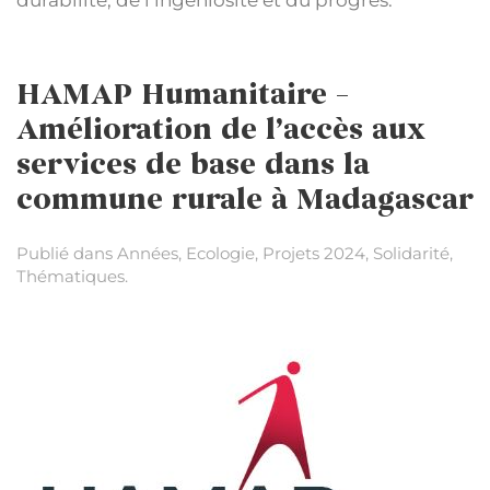
HAMAP Humanitaire –
Amélioration de l’accès aux
services de base dans la
commune rurale à Madagascar
Publié dans
Années
,
Ecologie
,
Projets 2024
,
Solidarité
,
Thématiques
.