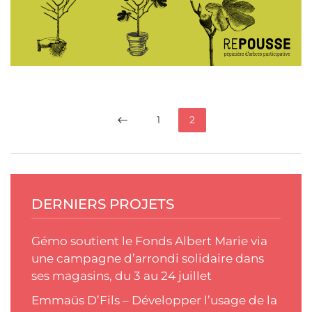
1
2
DERNIERS PROJETS
Gémo soutient le Fonds Albert Marie via
une campagne d’arrondi solidaire dans
ses magasins, du 3 au 24 juillet
Emmaüs D’Fils – Développer l’usage de la