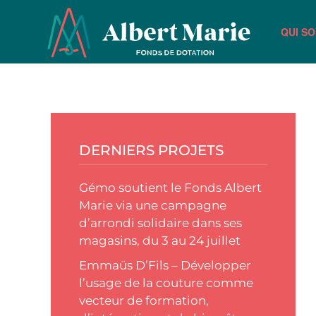
QUI S
Passer au contenu principal
DERNIERS PROJETS
Gémo soutient le Fonds Albert
Marie via une campagne
d’arrondi solidaire dans ses
magasins, du 3 au 24 juillet
Emmaüs D’Fils – Développer
l’usage de la couture comme
vecteur de formation,