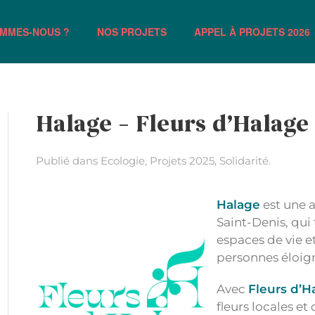
OMMES-NOUS ?
NOS PROJETS
APPEL À PROJETS 2026
Halage – Fleurs d’Halage
Publié dans
Ecologie
,
Projets 2025
,
Solidarité
.
Halage
est une a
Saint-Denis, qui
espaces de vie e
personnes éloign
Avec
Fleurs d’H
fleurs locales et