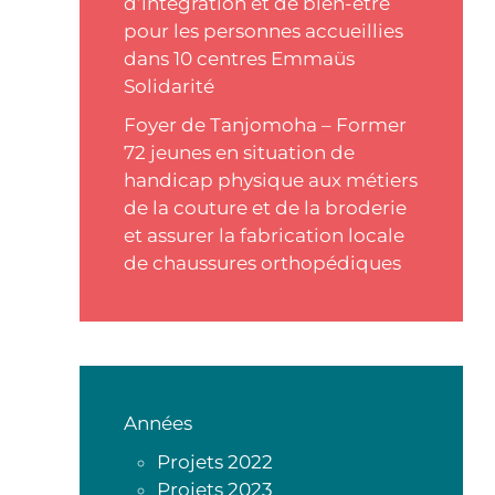
d’intégration et de bien-être
pour les personnes accueillies
dans 10 centres Emmaüs
Solidarité
Foyer de Tanjomoha – Former
72 jeunes en situation de
handicap physique aux métiers
de la couture et de la broderie
et assurer la fabrication locale
de chaussures orthopédiques
Années
Projets 2022
Projets 2023