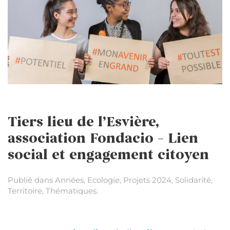
Tiers lieu de l’Esvière,
association Fondacio – Lien
social et engagement citoyen
Publié dans
Années
,
Ecologie
,
Projets 2024
,
Solidarité
,
Territoire
,
Thématiques
.