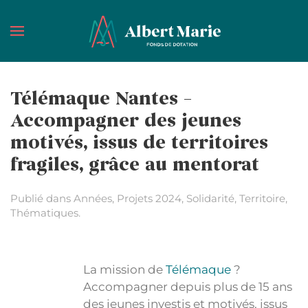
Passer au contenu principal
Télémaque Nantes –
Accompagner des jeunes
motivés, issus de territoires
fragiles, grâce au mentorat
Publié dans
Années
,
Projets 2024
,
Solidarité
,
Territoire
,
Thématiques
.
La mission de
Télémaque
?
Accompagner depuis plus de 15 ans
des jeunes investis et motivés, issus