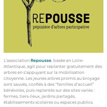
L’association
Repousse
, basée en Loire-
Atlantique, agit pour replanter gratuitement des
arbres en s’appuyant sur la mobilisation
citoyenne. Les jeunes arbres promis au broyage
sont sauvés, confiés à des “familles d’accueil”
bénévoles, puis replantés sur des sites variés :
fermes, tiers-lieux, jardins partagés,
établissements scolaires ou espaces publics.