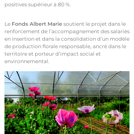
positives supérieur à 80 %.
Le
Fonds Albert Marie
soutient le projet dans le
renforcement de l’accompagnement des salariés
en insertion et dans la consolidation d’un modèle
de production florale responsable, ancré dans le
territoire et porteur d’impact social et
environnemental.