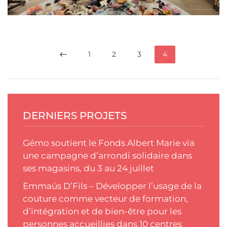
1
2
3
4
DERNIERS PROJETS
Gémo soutient le Fonds Albert Marie via
une campagne d’arrondi solidaire dans
ses magasins, du 3 au 24 juillet
Emmaüs D’Fils – Développer l’usage de la
couture comme vecteur de formation,
d’intégration et de bien-être pour les
personnes accueillies dans 10 centres