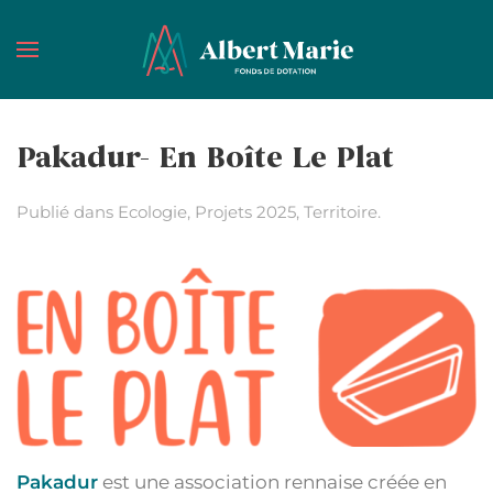
Passer au contenu principal
Pakadur- En Boîte Le Plat
Publié dans
Ecologie
,
Projets 2025
,
Territoire
.
Pakadur
est une association rennaise créée en