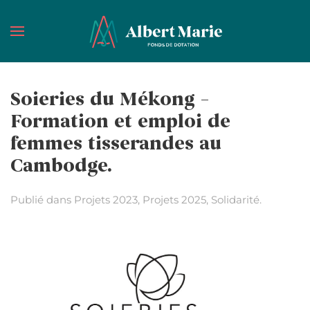
Passer au contenu principal
Soieries du Mékong –
Formation et emploi de
femmes tisserandes au
Cambodge.
Publié dans
Projets 2023
,
Projets 2025
,
Solidarité
.