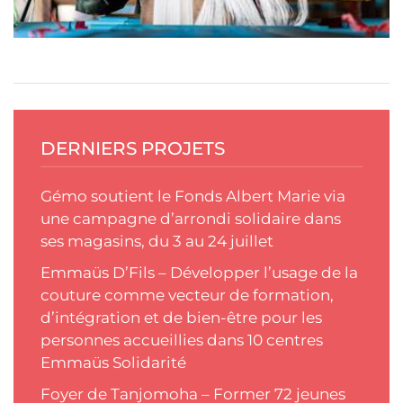
DERNIERS PROJETS
Gémo soutient le Fonds Albert Marie via
une campagne d’arrondi solidaire dans
ses magasins, du 3 au 24 juillet
Emmaüs D’Fils – Développer l’usage de la
couture comme vecteur de formation,
d’intégration et de bien-être pour les
personnes accueillies dans 10 centres
Emmaüs Solidarité
Foyer de Tanjomoha – Former 72 jeunes