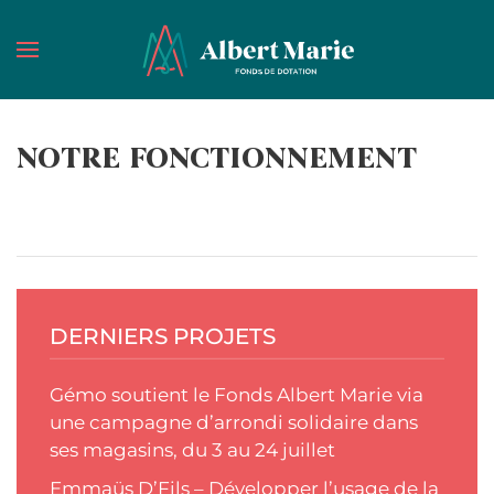
Passer au contenu principal
NOTRE FONCTIONNEMENT
DERNIERS PROJETS
Gémo soutient le Fonds Albert Marie via
une campagne d’arrondi solidaire dans
ses magasins, du 3 au 24 juillet
Emmaüs D’Fils – Développer l’usage de la